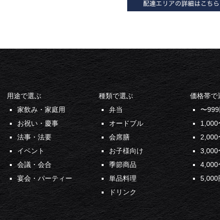
用途で選ぶ
種類で選ぶ
価格帯で
家飲み・家庭用
弁当
〜99
お祝い・慶事
オードブル
1,00
法事・法要
会席膳
2,00
イベント
お子様向け
3,00
会議・会合
季節商品
4,00
宴会・パーティー
単品料理
5,00
ドリンク